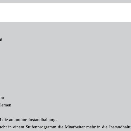
nt
amm
blemen
 die autonome Instandhaltung.
cht in einem Stufenprogramm die Mitarbeiter mehr in die Instandhalt